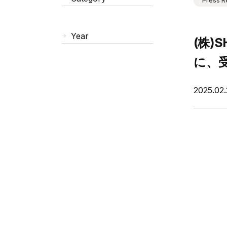
Press R
Year
(株)
に、
2025.02.