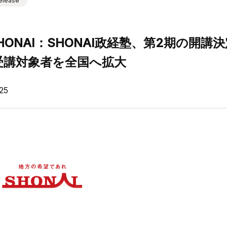
elease
SHONAI：SHONAI政経塾、第2期の開
受講対象者を全国へ拡大
25