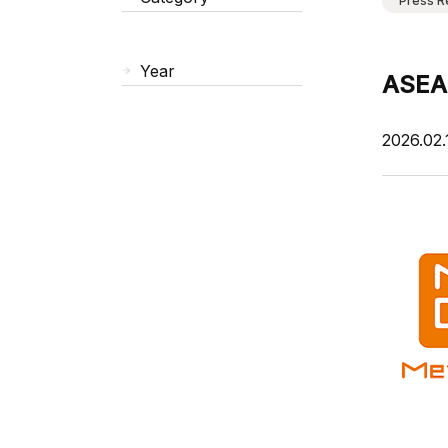
Press R
Year
（株
「腸内
Pro
ジア
2026.02.