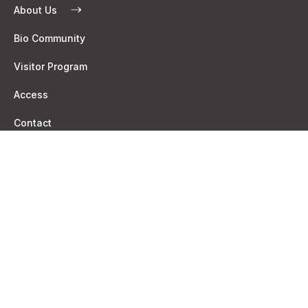
About Us
Bio Community
Visitor Program
Access
Contact
News
Privacy Policy
一般社団法人 鶴岡サイエンスパーク
〒997-0052 山形県鶴岡市覚岸寺字水上246-2