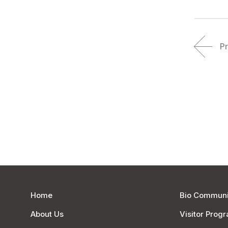
P
Home
Bio Communi
About Us
Visitor Prog