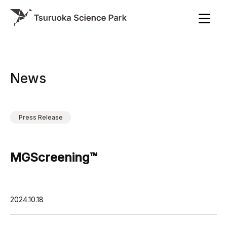
News
Press Release
（株）メタジェン：【MGScreening™ キャンペーン】業界で注目の短鎖脂肪酸を限られた予算で測定し、今後の研究の足がかりに！ コーポレート 事業
2024.10.18