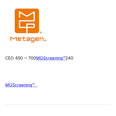
株式会社メタジェン（本社：山形県鶴岡市、代表取締役社長CEO 福田真嗣、以下、「当社」）は、この度、通常450 ~ 700万円程度（税抜）の費用でご提供している「
MGScreening™
」を、被験品数や分析項目、期間を限定することで240万円でご提供する数量限定のキャンペーンを実施いたします。
【MGScreening™ キャンペーン】業界で注目の短鎖脂肪酸を限られた予算で測定し、今後の研究の足がかりに！コーポレート 事業