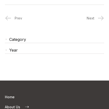
Prev
Next
Category
Year
Home
About Us