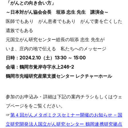
「がんとの向き合い方」
～日本対がん協会会長 垣添 忠生 先生 講演会～
医師でもあり がん患者でもあり がんで妻を亡くした
遺族でもある
元国立がん研究センター総長の垣添 忠生 先生が
いま、庄内の地で伝える 私たちへのメッセージ
日時：2024.2.10（土）13:30 ～ 15:00
会場：鶴岡市覚岸寺字水上246-2
鶴岡市先端研究産業支援センター レクチャーホール
参加のお申込み・詳細は下記の案内チラシもしくはウェ
ブページををご覧ください。
☞
第４回がんメタボミクスセミナー開催のお知らせ – 国
立研究開発法人国立がん研究センター 鶴岡連携研究拠点